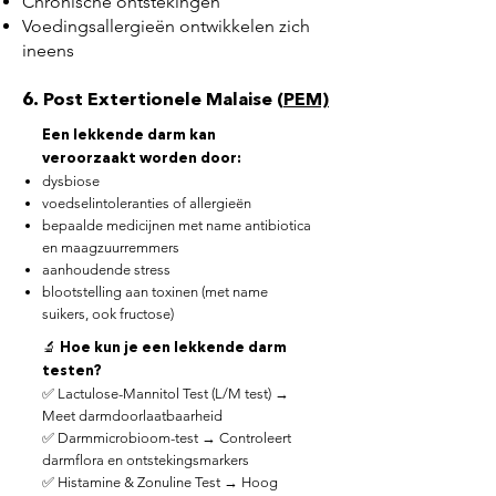
Chronische ontstekingen
Voedingsallergieën ontwikkelen zich
ineens
6. Post Extertionele Malaise
(PEM)
Een lekkende darm kan
veroorzaakt worden door:
dysbiose
voedselintoleranties of allergieën
bepaalde medicijnen met name antibiotica
en maagzuurremmers
aanhoudende stress
blootstelling aan toxinen (met name
suikers, ook fructose)
🔬 Hoe kun je een lekkende darm
testen?
✅ Lactulose-Mannitol Test (L/M test) →
Meet darmdoorlaatbaarheid
✅ Darmmicrobioom-test → Controleert
darmflora en ontstekingsmarkers
✅ Histamine & Zonuline Test → Hoog