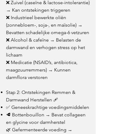
❌ Zuivel (caseïne & lactose-intolerantie)
→ Kan ontstekingen triggeren
❌ Industrieel bewerkte oliën
(zonnebloem-, soja-, en maïsolie) →
Bevatten schadelijke omega-6 vetzuren
❌ Alcohol & cafeïne → Belasten de
darmwand en verhogen stress op het
lichaam
❌ Medicatie (NSAID’s, antibiotica,
maagzuurremmers) → Kunnen
darmflora verstoren
Stap 2: Ontstekingen Remmen &
Darmwand Herstellen 🩹
✅ Geneeskrachtige voedingsmiddelen
🥩 Bottenbouillon → Bevat collageen
en glycine voor darmherstel
🌿 Gefermenteerde voeding →