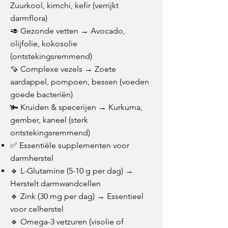
Zuurkool, kimchi, kefir (verrijkt
darmflora)
🥑 Gezonde vetten → Avocado,
olijfolie, kokosolie
(ontstekingsremmend)
🍠 Complexe vezels → Zoete
aardappel, pompoen, bessen (voeden
goede bacteriën)
🫚 Kruiden & specerijen → Kurkuma,
gember, kaneel (sterk
ontstekingsremmend)
✅ Essentiële supplementen voor
darmherstel
🔹 L-Glutamine (5-10 g per dag) →
Herstelt darmwandcellen
🔹 Zink (30 mg per dag) → Essentieel
voor celherstel
🔹 Omega-3 vetzuren (visolie of