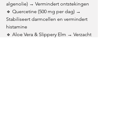
algenolie) → Vermindert ontstekingen
🔹 Quercetine (500 mg per dag) →
Stabiliseert darmcellen en vermindert
histamine
🔹 Aloe Vera & Slippery Elm → Verzacht
en geneest de darmwand
Stap 3: Darmflora Herstellen 🦠
✅ Probiotica → Kies een supplement
met minimaal 10 miljard CFU’s
(Lactobacillus & Bifidobacterium)
✅ Prebiotische vezels → Uien,
knoflook, asperges, prei (voeden
darmbacteriën)
✅ Kombucha & appelazijn → Helpen
darmbalans herstellen
Stap 4: Ondersteun Lever &