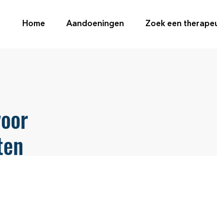
Home
Aandoeningen
Zoek een therape
voor
ten