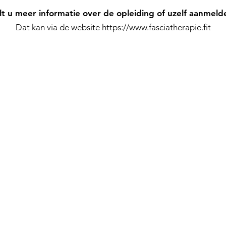
lt u meer informatie over de opleiding of uzelf aanmeld
Dat kan via de website
https://www.fasciatherapie.fit
Fasciatherapy makes your body smile
s een initiatief van Fasciaweb B.V. Nederland I
info@fasciaweb.nl
I KvK