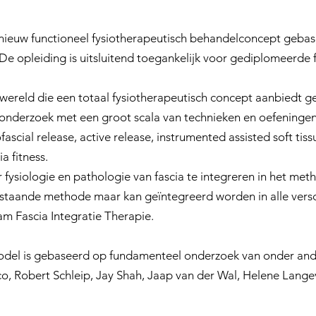
n nieuw functioneel fysiotherapeutisch behandelconcept geba
a. De opleiding is uitsluitend toegankelijk voor gediplomeerde
e wereld die een totaal fysiotherapeutisch concept aanbiedt 
 onderzoek met een groot scala van technieken en oefeningen 
scial release, active release, instrumented assisted soft tiss
a fitness.
 fysiologie en pathologie van fascia te integreren in het met
f staande methode maar kan geïntegreerd worden in alle versc
am Fascia Integratie Therapie.
model is gebaseerd op fundamenteel onderzoek van onder and
co, Robert Schleip, Jay Shah, Jaap van der Wal, Helene Lan